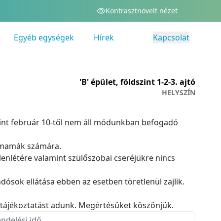
Kontrasztnövelt nézet
Egyéb egységek
Hírek
Kapcsolat
'B' épület, földszint 1-2-3. ajtó
HELYSZÍN
amint február 10-től nem áll módunkban befogadó
ismamák számára.
lenlétére valamint szülőszobai cseréjükre nincs
dósok ellátása ebben az esetben töretlenül zajlik.
b tájékoztatást adunk. Megértésüket köszönjük.
ndelési idő