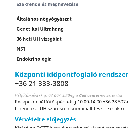
Szakrendelés megnevezése
Általános nőgyógyászat
Genetikai Ultrahang
36 heti UH vizsgálat
NST
Endokrinológia
Központi időpontfoglaló rendsze
+36 21 383-3808
Hétfőtől-péntekig, 07:00-15:30-ig
a
Call center
-en keresztül
Recepción hétfőtől-péntekig 10:00-14:00 +36 28 507
I. genetikai UH szűrésre / kombinált tesztre csak re
Vérvételre előjegyzés