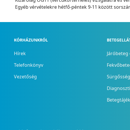
Kizárólag OGTT (vércukorterhelés) vizsgálatra és vé
Egyéb vérvételekre hétfő-péntek 9-11 között sorszám
KÓRHÁZUNKRÓL
BETEGELLÁ
Hírek
Járóbeteg 
Telefonkönyv
Fekvőbeteg
Vezetőség
Sürgősségi
Diagnoszt
Betegtájé