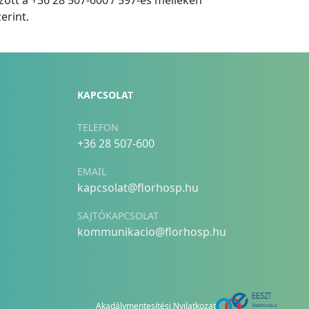
zött a +36 28 507-600 / 597-es melléken
erint.
KAPCSOLAT
TELEFON
+36 28 507-600
EMAIL
kapcsolat@florhosp.hu
SAJTÓKAPCSOLAT
kommunikacio@florhosp.hu
Akadálymentesítési Nyilatkozat