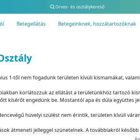
Orvos- és osztálykereső
ól
Betegellátás
Betegeinknek, hozzátartozóknak
Osztály
június 1-től nem fogadunk területen kívüli kismamákat, val
biakban korlátozzuk az ellátást a területünkhöz tartozó k
őtt kísérőt engedünk be. Mostantól apa és dúla együttes je
ncevégű hüvelyi szülést nem érintik, területen kívüli váran
dások átmeneti jelleggel szünetelnek. A továbbiakról későb
Re