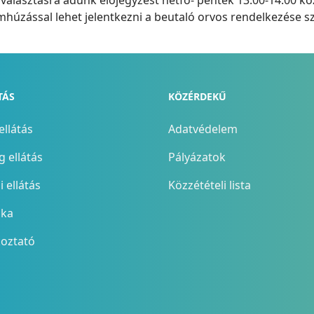
rválasztásra adunk előjegyzést hétfő- péntek 13:00-14:00 kö
húzással lehet jelentkezni a beutaló orvos rendelkezése sz
TÁS
KÖZÉRDEKŰ
ellátás
Adatvédelem
 ellátás
Pályázatok
 ellátás
Közzétételi lista
ika
koztató