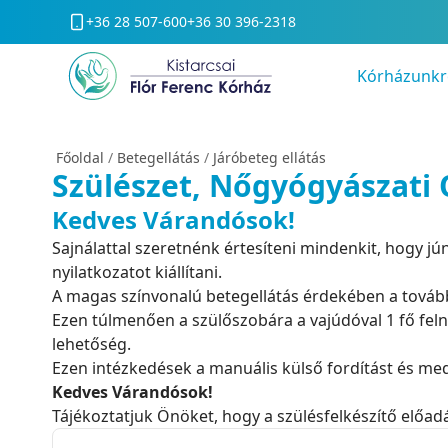
+36 28 507-600
+36 30 396-2318
Kórházunkr
Főoldal
/
Betegellátás
/
Járóbeteg ellátás
Szülészet, Nőgyógyászati 
Kedves Várandósok!
Sajnálattal szeretnénk értesíteni mindenkit, hogy 
nyilatkozatot kiállítani.
A magas színvonalú betegellátás érdekében a továb
Ezen túlmenően a szülőszobára a vajúdóval 1 fő feln
lehetőség.
Ezen intézkedések a manuális külső fordítást és mede
Kedves Várandósok!
Tájékoztatjuk Önöket, hogy a szülésfelkészítő előa