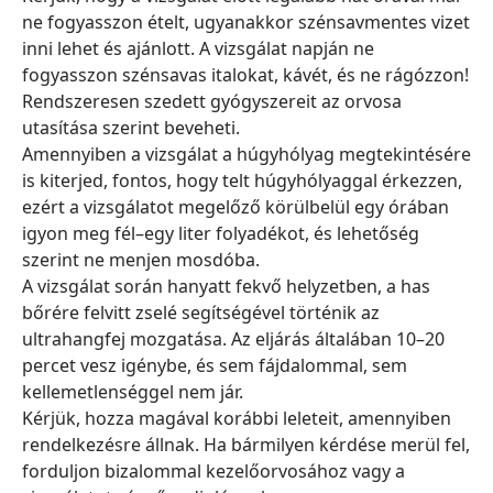
ne fogyasszon ételt, ugyanakkor szénsavmentes vizet
inni lehet és ajánlott. A vizsgálat napján ne
fogyasszon szénsavas italokat, kávét, és ne rágózzon!
Rendszeresen szedett gyógyszereit az orvosa
utasítása szerint beveheti.
Amennyiben a vizsgálat a húgyhólyag megtekintésére
is kiterjed, fontos, hogy telt húgyhólyaggal érkezzen,
ezért a vizsgálatot megelőző körülbelül egy órában
igyon meg fél–egy liter folyadékot, és lehetőség
szerint ne menjen mosdóba.
A vizsgálat során hanyatt fekvő helyzetben, a has
bőrére felvitt zselé segítségével történik az
ultrahangfej mozgatása. Az eljárás általában 10–20
percet vesz igénybe, és sem fájdalommal, sem
kellemetlenséggel nem jár.
Kérjük, hozza magával korábbi leleteit, amennyiben
rendelkezésre állnak. Ha bármilyen kérdése merül fel,
forduljon bizalommal kezelőorvosához vagy a