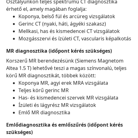
Osztályunkon teljes spektrumú CT diagnosztika
érhető el, amely magában foglalja:
Koponya, belső fül és arcüreg vizsgálatok
Gerinc CT (nyaki, háti, ágyéki szakasz)
Mellkasi, has és kismedencei CT vizsgálatok
Mozgásszervi és ízületi CT, vascularis képalkotás
MR diagnosztika (időpont kérés szükséges)
Korszerű MR berendezésünk (Siemens Magnetom
Altea 1.5 T) lehetővé teszi a magas színvonalú, teljes
körű MR diagnosztikát, többek között:
Koponya MR, agyi erek MRA vizsgálata
Teljes körű gerinc MR
Has- és kismedencei szervek MR vizsgálata
Ízületi és lágyrész MR vizsgálatok
Emlő MR diagnosztika
Emlődiagnosztika és emlőszűrés (időpont kérés
szükséges)