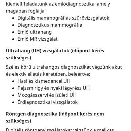
Kiemelt feladatunk az emlődiagnosztika, amely
magában foglalja:
Digitális mammográfiás szűrővizsgálatok
Diagnosztikus mammográfia
Emlő ultrahang
Emlő MR vizsgálat
Ultrahang (UH) vizsgálatok (időpont kérés
szükséges)
Széles körű ultrahangos diagnosztikát végzünk akut
és elektív ellátás keretében, beleértve:
Hasi és kismedencei UH
Pajzsmirigy és nyaki lágyrész UH
Mozgásszervi és ízületi UH
Érdiagnosztikai vizsgálatok
Röntgen diagnosztika (időpont kérés nem
szükséges)
Digitális röntgenvizsgálatokat végzünk a mellkas,