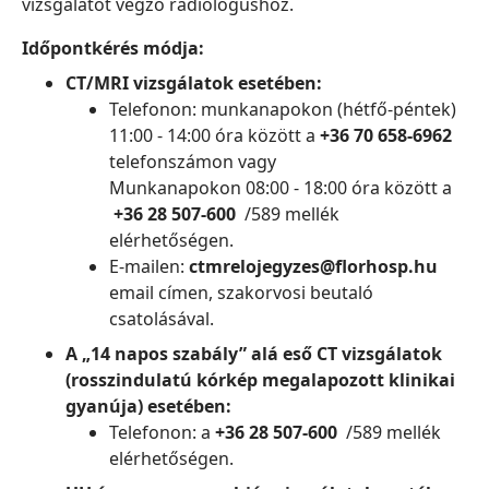
vizsgálatot végző radiológushoz.
Időpontkérés módja:
CT/MRI vizsgálatok esetében:
Telefonon: munkanapokon (hétfő-péntek)
11:00 - 14:00 óra között a
+36 70 658-6962
telefonszámon vagy
Munkanapokon 08:00 - 18:00 óra között a
+36 28 507-600
/589 mellék
elérhetőségen.
E-mailen:
ctmrelojegyzes@florhosp.hu
email címen, szakorvosi beutaló
csatolásával.
A „14 napos szabály” alá eső CT vizsgálatok
(rosszindulatú kórkép megalapozott klinikai
gyanúja) esetében:
Telefonon: a
+36 28 507-600
/589 mellék
elérhetőségen.