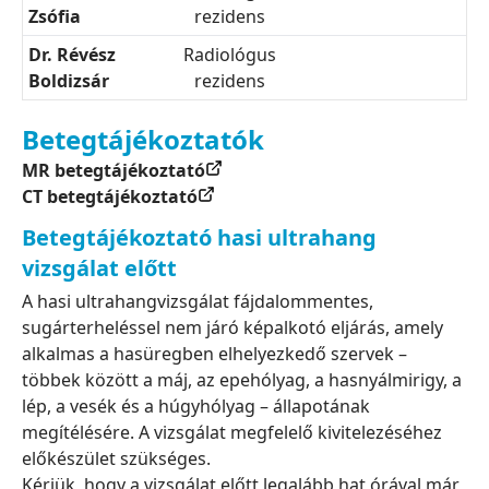
Zsófia
rezidens
Dr. Révész
Radiológus
Boldizsár
rezidens
Betegtájékoztatók
MR betegtájékoztató
CT betegtájékoztató
Betegtájékoztató hasi ultrahang
vizsgálat előtt
A hasi ultrahangvizsgálat fájdalommentes,
sugárterheléssel nem járó képalkotó eljárás, amely
alkalmas a hasüregben elhelyezkedő szervek –
többek között a máj, az epehólyag, a hasnyálmirigy, a
lép, a vesék és a húgyhólyag – állapotának
megítélésére. A vizsgálat megfelelő kivitelezéséhez
előkészület szükséges.
Kérjük, hogy a vizsgálat előtt legalább hat órával már