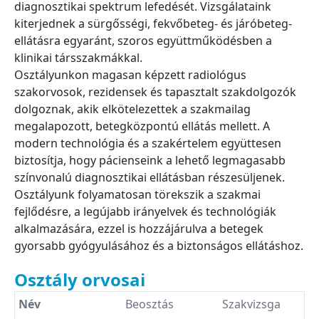
diagnosztikai spektrum lefedését. Vizsgálataink
kiterjednek a sürgősségi, fekvőbeteg- és járóbeteg-
ellátásra egyaránt, szoros együttműködésben a
klinikai társszakmákkal.
Osztályunkon magasan képzett radiológus
szakorvosok, rezidensek és tapasztalt szakdolgozók
dolgoznak, akik elkötelezettek a szakmailag
megalapozott, betegközpontú ellátás mellett. A
modern technológia és a szakértelem együttesen
biztosítja, hogy pácienseink a lehető legmagasabb
színvonalú diagnosztikai ellátásban részesüljenek.
Osztályunk folyamatosan törekszik a szakmai
fejlődésre, a legújabb irányelvek és technológiák
alkalmazására, ezzel is hozzájárulva a betegek
gyorsabb gyógyulásához és a biztonságos ellátáshoz.
Osztály orvosai
Név
Beosztás
Szakvizsga