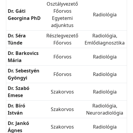
Osztályvezető
Dr. Gáti
Főorvos
Radiológia
Georgina PhD
Egyetemi
adjunktus
Dr. Séra
Részlegvezető
Radiológia,
Tünde
Főorvos
Emlődiagnosztika
Dr. Barkovics
Főorvos
Radiológia
Mária
Dr. Sebestyén
Főorvos
Radiológia
Gyöngyi
Dr. Szabó
Szakorvos
Radiológia
Emese
Dr. Bíró
Radiológia,
Szakorvos
István
Neuroradiológia
Dr. Jankó
Szakorvos
Radiológia
Ágnes