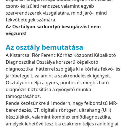
csont- és ízületi rendszer, valamint egyéb
szervrendszerek vizsgálatára, mind járó-, mind
fekvőbetegek számára.
Az Osztályon sarkantyú besugárzást nem
végzünk!
Az osztály bemutatása
A Kistarcsai Flór Ferenc Kórház Központi Képalkotó
Diagnosztikai Osztálya korszerű képalkotó
diagnosztikai háttérrel szolgálja ki a kórház fekvő- és
járóbetegeit, valamint a szakrendelések igényeit.
Osztályunk célja a gyors, pontos és megbízható
diagnózis biztosítása a gyógyító munka
támogatásához.
Rendelkezésünkre áll modern, nagy felbontású MR-
berendezés, CT, digitális röntgen, ultrahang (UH)
készülékek, valamint komplex emlődiagnosztika,
amelyek lehetővé teszik a csaknem teljes radiológiai