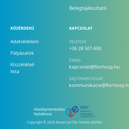
Betegtájékoztató
KÖZÉRDEKŰ
KAPCSOLAT
Adatvédelem
TELEFON
+36 28 507-600
Pályázatok
EMAIL
Közzétételi
kapcsolat@florhosp.hu
lista
SAJTÓKAPCSOLAT
kommunikacio@florhosp.h
Akadálymentesítési
Nyilatkozat
Copyright ©
2026
Kistarcsai Flór Ferenc Kórház