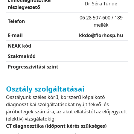
Emlődiagnosztika
Dr. Séra Tünde
részlegvezető
06 28 507-600 / 189
Telefon
mellék
E-mail
kkdo@florhosp.hu
NEAK kód
Szakmakód
Progresszivitási szint
Osztály szolgáltatásai
Osztályunk széles körű, korszerű képalkotó
diagnosztikai szolgáltatásokat nyújt fekvő- és
járóbetegek számára, az akut ellátástól az előjegyzett
(elektív) vizsgálatokig:
CT diagnosztika (időpont kérés szükséges)