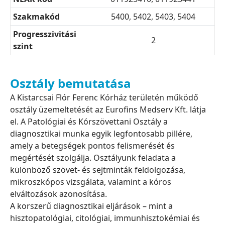
Szakmakód
5400, 5402, 5403, 5404
Progresszivitási
2
szint
Osztály bemutatása
A Kistarcsai Flór Ferenc Kórház területén működő
osztály üzemeltetését az Eurofins Medserv Kft. látja
el. A Patológiai és Kórszövettani Osztály a
diagnosztikai munka egyik legfontosabb pillére,
amely a betegségek pontos felismerését és
megértését szolgálja. Osztályunk feladata a
különböző szövet- és sejtminták feldolgozása,
mikroszkópos vizsgálata, valamint a kóros
elváltozások azonosítása.
A korszerű diagnosztikai eljárások – mint a
hisztopatológiai, citológiai, immunhisztokémiai és