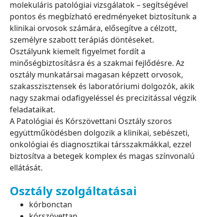
molekuláris patológiai vizsgálatok – segítségével
pontos és megbízható eredményeket biztosítunk a
klinikai orvosok számára, elősegítve a célzott,
személyre szabott terápiás döntéseket.
Osztályunk kiemelt figyelmet fordít a
minőségbiztosításra és a szakmai fejlődésre. Az
osztály munkatársai magasan képzett orvosok,
szakasszisztensek és laboratóriumi dolgozók, akik
nagy szakmai odafigyeléssel és precizitással végzik
feladataikat.
A Patológiai és Kórszövettani Osztály szoros
együttműködésben dolgozik a klinikai, sebészeti,
onkológiai és diagnosztikai társszakmákkal, ezzel
biztosítva a betegek komplex és magas színvonalú
ellátását.
Osztály szolgáltatásai
kórbonctan
kórszövettan