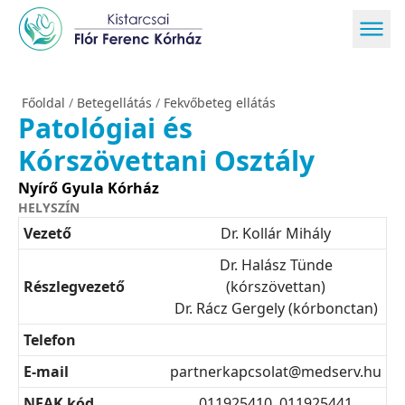
Főoldal
/
Betegellátás
/
Fekvőbeteg ellátás
Patológiai és
Kórszövettani Osztály
Nyírő Gyula Kórház
HELYSZÍN
Vezető
Dr. Kollár Mihály
Dr. Halász Tünde
Részlegvezető
(kórszövettan)
Dr. Rácz Gergely (kórbonctan)
Telefon
E-mail
partnerkapcsolat@medserv.hu
NEAK kód
011925410, 011925441