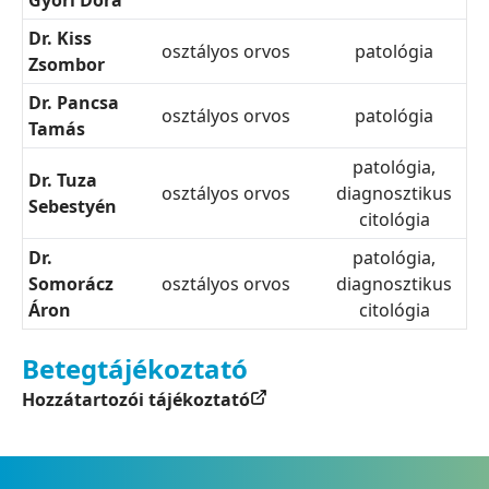
Győri Dóra
Dr. Kiss
osztályos orvos
patológia
Zsombor
Dr. Pancsa
osztályos orvos
patológia
Tamás
patológia,
Dr. Tuza
osztályos orvos
diagnosztikus
Sebestyén
citológia
Dr.
patológia,
Somorácz
osztályos orvos
diagnosztikus
Áron
citológia
Betegtájékoztató
Hozzátartozói tájékoztató