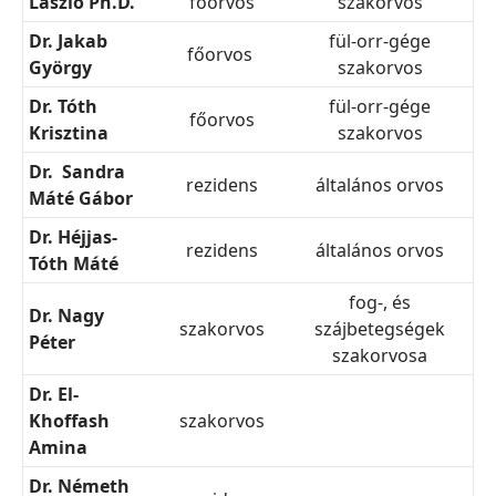
László Ph.D.
főorvos
szakorvos
Dr. Jakab
fül-orr-gége
főorvos
György
szakorvos
Dr. Tóth
fül-orr-gége
főorvos
Krisztina
szakorvos
Dr. Sandra
rezidens
általános orvos
Máté Gábor
Dr. Héjjas-
rezidens
általános orvos
Tóth Máté
fog-, és
Dr. Nagy
szakorvos
szájbetegségek
Péter
szakorvosa
Dr. El-
Khoffash
szakorvos
Amina
Dr. Németh