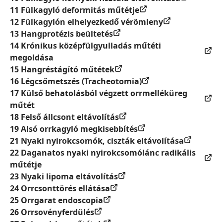
11 Fülkagyló deformitás műtétje
12 Fülkagylón elhelyezkedő vérömleny
13 Hangprotézis beültetés
14 Krónikus középfülgyulladás műtéti
megoldása
15 Hangréstágító műtétek
16 Légcsőmetszés (Tracheotomia)
17 Külső behatolásból végzett orrmelléküreg
műtét
18 Felső állcsont eltávolítás
19 Alsó orrkagyló megkisebbítés
21 Nyaki nyirokcsomók, ciszták eltávolítása
22 Daganatos nyaki nyirokcsomólánc radikális
műtétje
23 Nyaki lipoma eltávolítás
24 Orrcsonttörés ellátása
25 Orrgarat endoscopia
26 Orrsovényferdülés