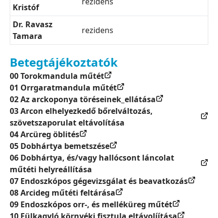
rezidens
Kristóf
Dr. Ravasz
rezidens
Tamara
Betegtájékoztatók
00 Torokmandula műtét
01 Orrgaratmandula műtét
02 Az arckoponya töréseinek_ellátása
03 Arcon elhelyezkedő bőrelváltozás,
szövetszaporulat eltávolítása
04 Arcüreg öblités
05 Dobhártya bemetszése
06 Dobhártya, és/vagy hallócsont láncolat
műtéti helyreállítása
07 Endoszkópos gégevizsgálat és beavatkozás
08 Arcideg műtéti feltárása
09 Endoszkópos orr-, és melléküreg műtét
10 Fülkagyló környéki fisztula eltávolíítása