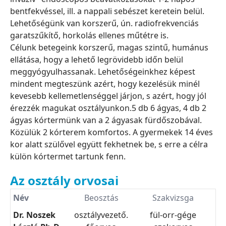
bentfekvéssel, ill. a nappali sebészet keretein belül.
Lehetőségünk van korszerű, ún. radiofrekvenciás
garatszűkítő, horkolás ellenes műtétre is.
Célunk betegeink korszerű, magas szintű, humánus
ellátása, hogy a lehető legrövidebb időn belül
meggyógyulhassanak. Lehetőségeinkhez képest
mindent megteszünk azért, hogy kezelésük minél
kevesebb kellemetlenséggel járjon, s azért, hogy jól
érezzék magukat osztályunkon.5 db 6 ágyas, 4 db 2
ágyas kórtermünk van a 2 ágyasak fürdőszobával.
Közülük 2 kórterem komfortos. A gyermekek 14 éves
kor alatt szülővel együtt fekhetnek be, s erre a célra
külön kórtermet tartunk fenn.
Az osztály orvosai
Név
Beosztás
Szakvizsga
Dr. Noszek
osztályvezető.
fül-orr-gége