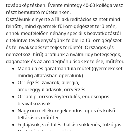
továbbképzésben. Évente mintegy 40-60 kolléga vesz
részt bemutató műtéteinken.
Osztályunk elnyerte a III. akkreditációs szintet mind
felnőtt-, mind gyermek fül-orr-gégészet területén,
ennek megfelelően néhány speciális beavatkozástól
eltekintve tevékenységünk felöleli a fül-orr-gégészet
és fej-nyaksebészet teljes területét: Országos (és
nemzetközi hírű) profilunk a nyálmirigy betegségek,
daganatok és az arcidegbénulások kezelése, műtétei.
Mandula és garatmandula műtét (gyermekeket
mindig altatásban operálunk)
Orrlégzési zavarok, allergia,
arcüreggyulladások, orrvérzés
Orrpolip, orrsövényferdülés, endoscopos
beavatkozások
Nagy orrmelléküregek endoscopos és külső
feltárásos műtétei
Fejfájások, szédülés, halláscsökkenés, fülzúgás