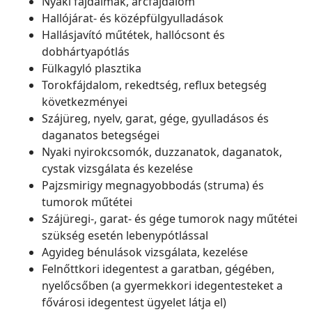
Nyaki fájdalmak, arcfájdalom
Hallójárat- és középfülgyulladások
Hallásjavító műtétek, hallócsont és
dobhártyapótlás
Fülkagyló plasztika
Torokfájdalom, rekedtség, reflux betegség
következményei
Szájüreg, nyelv, garat, gége, gyulladásos és
daganatos betegségei
Nyaki nyirokcsomók, duzzanatok, daganatok,
cystak vizsgálata és kezelése
Pajzsmirigy megnagyobbodás (struma) és
tumorok műtétei
Szájüregi-, garat- és gége tumorok nagy műtétei
szükség esetén lebenypótlással
Agyideg bénulások vizsgálata, kezelése
Felnőttkori idegentest a garatban, gégében,
nyelőcsőben (a gyermekkori idegentesteket a
fővárosi idegentest ügyelet látja el)