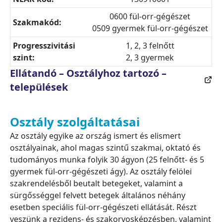
0600 fül-orr-gégészet
Szakmakód:
0509 gyermek fül-orr-gégészet
Progresszivitási
1, 2, 3 felnőtt
szint:
2, 3 gyermek
Ellátandó – Osztályhoz tartozó –
települések
Osztály szolgáltatásai
Az osztály egyike az ország ismert és elismert
osztályainak, ahol magas szintű szakmai, oktató és
tudományos munka folyik 30 ágyon (25 felnőtt- és 5
gyermek fül-orr-gégészeti ágy). Az osztály felölei
szakrendelésből beutalt betegeket, valamint a
sürgősséggel felvett betegek általános néhány
esetben speciális fül-orr-gégészeti ellátását. Részt
veszünk a rezidens- és szakorvosképzésben, valamint