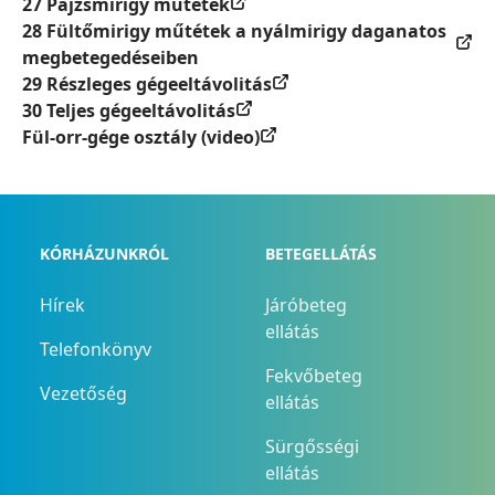
27 Pajzsmirigy műtétek
28 Fültőmirigy műtétek a nyálmirigy daganatos
megbetegedéseiben
29 Részleges gégeeltávolitás
30 Teljes gégeeltávolitás
Fül-orr-gége osztály (video)
KÓRHÁZUNKRÓL
BETEGELLÁTÁS
Hírek
Járóbeteg
ellátás
Telefonkönyv
Fekvőbeteg
Vezetőség
ellátás
Sürgősségi
ellátás