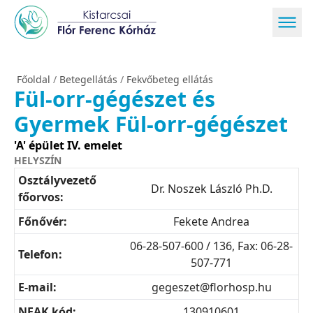
Főoldal
/
Betegellátás
/
Fekvőbeteg ellátás
Fül-orr-gégészet és
Gyermek Fül-orr-gégészet
'A' épület IV. emelet
HELYSZÍN
Osztályvezető
Dr. Noszek László Ph.D.
főorvos:
Főnővér:
Fekete Andrea
06-28-507-600 / 136, Fax: 06-28-
Telefon:
507-771
E-mail:
gegeszet@florhosp.hu
NEAK kód:
130910601