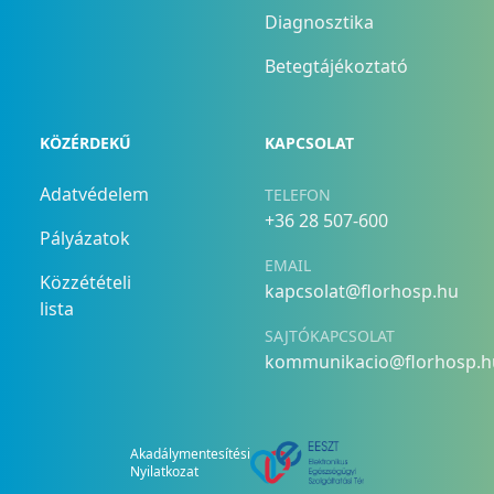
Diagnosztika
Betegtájékoztató
KÖZÉRDEKŰ
KAPCSOLAT
Adatvédelem
TELEFON
+36 28 507-600
Pályázatok
EMAIL
Közzétételi
kapcsolat@florhosp.hu
lista
SAJTÓKAPCSOLAT
kommunikacio@florhosp.h
Akadálymentesítési
Nyilatkozat