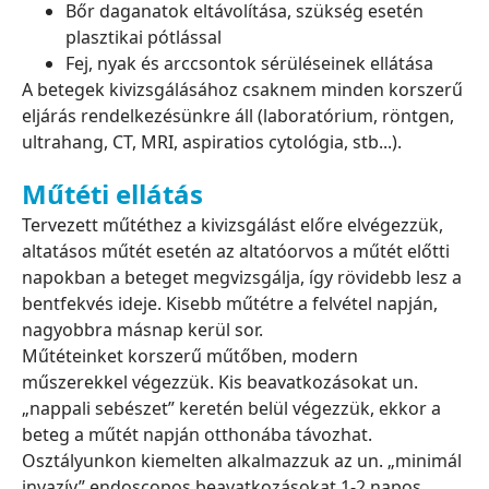
Bőr daganatok eltávolítása, szükség esetén
plasztikai pótlással
Fej, nyak és arccsontok sérüléseinek ellátása
A betegek kivizsgálásához csaknem minden korszerű
eljárás rendelkezésünkre áll (laboratórium, röntgen,
ultrahang, CT, MRI, aspiratios cytológia, stb...).
Műtéti ellátás
Tervezett műtéthez a kivizsgálást előre elvégezzük,
altatásos műtét esetén az altatóorvos a műtét előtti
napokban a beteget megvizsgálja, így rövidebb lesz a
bentfekvés ideje. Kisebb műtétre a felvétel napján,
nagyobbra másnap kerül sor.
Műtéteinket korszerű műtőben, modern
műszerekkel végezzük. Kis beavatkozásokat un.
„nappali sebészet” keretén belül végezzük, ekkor a
beteg a műtét napján otthonába távozhat.
Osztályunkon kiemelten alkalmazzuk az un. „minimál
invazív” endoscopos beavatkozásokat 1-2 napos